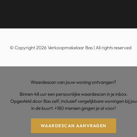
© Copyright 2026 Verkoopmakelaar Bas | All rights reserved
Waardescan van jouw woning ontvangen?
Binnen 48 uur een persoonlijke waardescan in je inbox.
Opgesteld door Bas zelf, inclusief vergelijkbare woningen bij jou
in de buurt. +180 mensen gingen je al voor!
WAARDESCAN AANVRAGEN