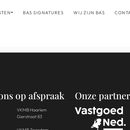
STEN
BAS SIGNATURES
WIJ ZIJN BAS
CONT
ons op afspraak
Onze partner
VKMB Haarlem
Gierstraat 83
VKMB Zaandam