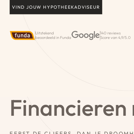
VIND JOUW HYPOTHEEKADVISEUR
Uitstekend
140 reviews
beoordeeld in Funda
Score van 4,9/5.0
Financieren
EERST DE CIJFERS, DAN JE DROOMH