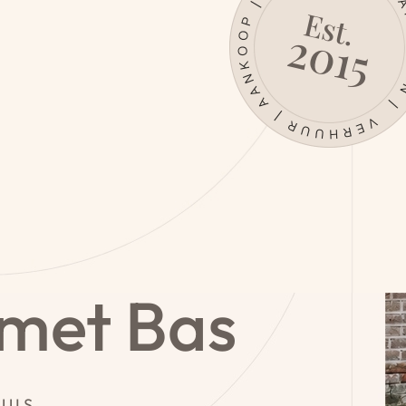
 met Bas
UIS