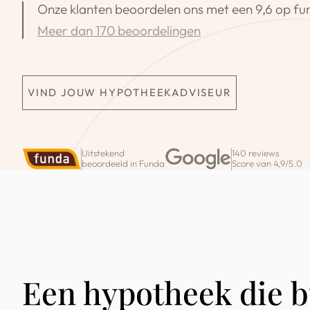
Onze klanten beoordelen ons met een 9,6 op fu
Meer dan 170 beoordelingen
VIND JOUW HYPOTHEEKADVISEUR
Uitstekend
140 reviews
beoordeeld in Funda
Score van 4,9/5.0
Een hypotheek die bi