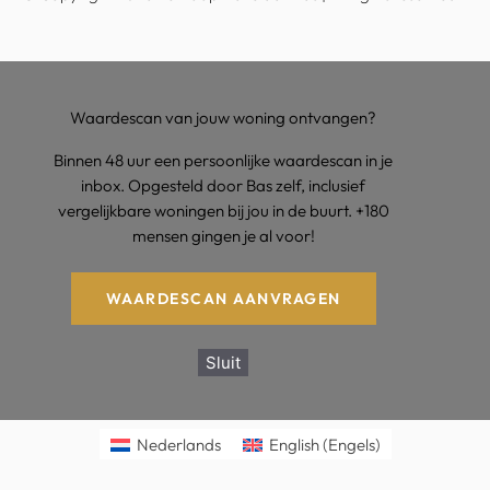
Waardescan van jouw woning ontvangen?
Binnen 48 uur een persoonlijke waardescan in je
inbox. Opgesteld door Bas zelf, inclusief
vergelijkbare woningen bij jou in de buurt. +180
mensen gingen je al voor!
WAARDESCAN AANVRAGEN
Sluit
Nederlands
English
(
Engels
)