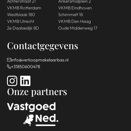
Achterstraat 21
Ankersmidplein 2
VKMB Rotterdam
VKMB Eindhoven
Westblaak 180
Schimmelt 18
VKMB Utrecht
VKMB Den Haag
2e Daalsedijk 8D
Oude Middenweg 17
Contactgegevens
info@verkoopmakelaarbas.nl
+31850600478
Onze partners