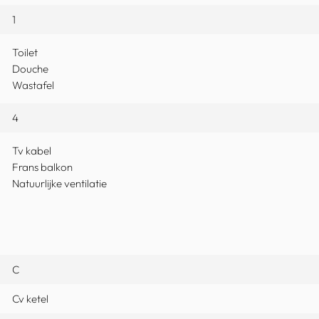
1
Toilet
Douche
Wastafel
4
Tv kabel
Frans balkon
Natuurlijke ventilatie
C
Cv ketel