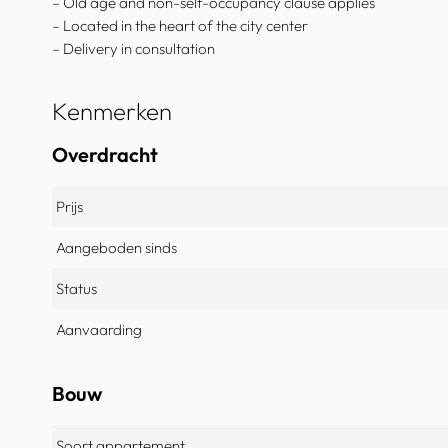
– Old age and non-self-occupancy clause applies
– Located in the heart of the city center
– Delivery in consultation
Kenmerken
Overdracht
Prijs
Aangeboden sinds
Status
Aanvaarding
Bouw
Soort appartement