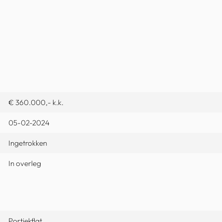
€ 360.000,- k.k.
05-02-2024
Ingetrokken
In overleg
Portiekflat