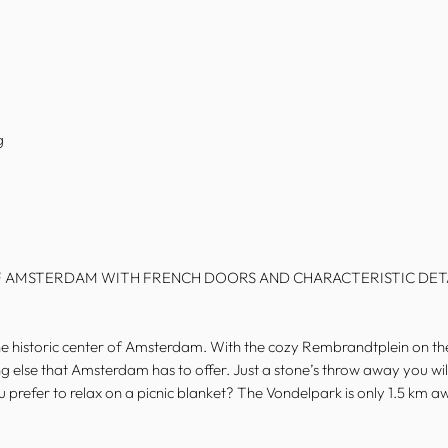
g
F AMSTERDAM WITH FRENCH DOORS AND CHARACTERISTIC DET
the historic center of Amsterdam. With the cozy Rembrandtplein on the
ng else that Amsterdam has to offer. Just a stone’s throw away you wi
ou prefer to relax on a picnic blanket? The Vondelpark is only 1.5 km a