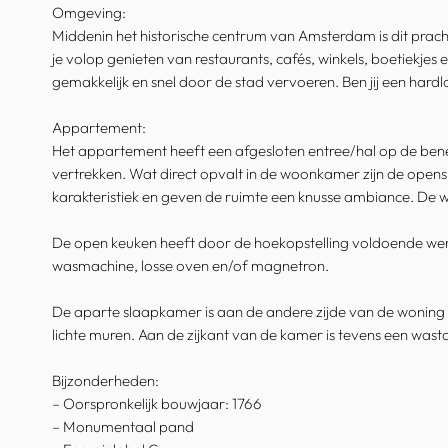
Omgeving:
Middenin het historische centrum van Amsterdam is dit pracht
je volop genieten van restaurants, cafés, winkels, boetiekje
gemakkelijk en snel door de stad vervoeren. Ben jij een hardlo
Appartement:
Het appartement heeft een afgesloten entree/hal op de bened
vertrekken. Wat direct opvalt in de woonkamer zijn de opensl
karakteristiek en geven de ruimte een knusse ambiance. De w
De open keuken heeft door de hoekopstelling voldoende werk
wasmachine, losse oven en/of magnetron.
De aparte slaapkamer is aan de andere zijde van de woning g
lichte muren. Aan de zijkant van de kamer is tevens een wast
Bijzonderheden:
– Oorspronkelijk bouwjaar: 1766
– Monumentaal pand