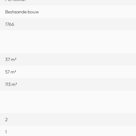
Bestaande bouw
1766
37 m²
57 m²
113 m³
2
1