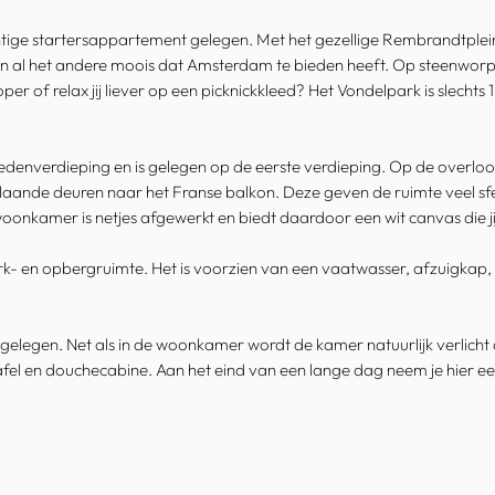
ige startersappartement gelegen. Met het gezellige Rembrandtplein op 
s en al het andere moois dat Amsterdam te bieden heeft. Op steenworp
per of relax jij liever op een picknickkleed? Het Vondelpark is slechts
enverdieping en is gelegen op de eerste verdieping. Op de overloop 
aande deuren naar het Franse balkon. Deze geven de ruimte veel sfeer 
oonkamer is netjes afgewerkt en biedt daardoor een wit canvas die ji
- en opbergruimte. Het is voorzien van een vaatwasser, afzuigkap, 
elegen. Net als in de woonkamer wordt de kamer natuurlijk verlicht 
afel en douchecabine. Aan het eind van een lange dag neem je hier ee