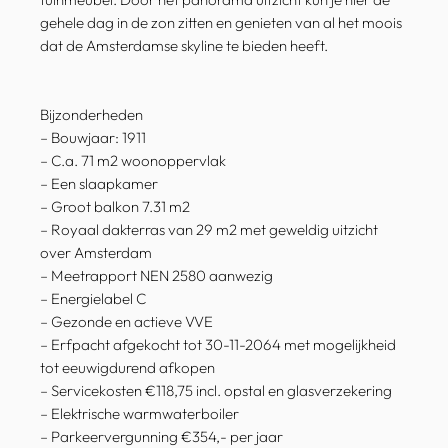
gehele dag in de zon zitten en genieten van al het moois
dat de Amsterdamse skyline te bieden heeft.
Bijzonderheden
– Bouwjaar: 1911
– C.a. 71 m2 woonoppervlak
– Een slaapkamer
– Groot balkon 7.31 m2
– Royaal dakterras van 29 m2 met geweldig uitzicht
over Amsterdam
– Meetrapport NEN 2580 aanwezig
– Energielabel C
– Gezonde en actieve VVE
– Erfpacht afgekocht tot 30-11-2064 met mogelijkheid
tot eeuwigdurend afkopen
– Servicekosten €118,75 incl. opstal en glasverzekering
– Elektrische warmwaterboiler
– Parkeervergunning €354,- per jaar