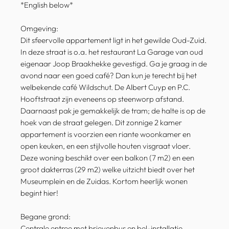
*English below*
Omgeving:
Dit sfeervolle appartement ligt in het gewilde Oud-Zuid.
In deze straat is o.a. het restaurant La Garage van oud
eigenaar Joop Braakhekke gevestigd. Ga je graag in de
avond naar een goed café? Dan kun je terecht bij het
welbekende café Wildschut. De Albert Cuyp en P.C.
Hooftstraat zijn eveneens op steenworp afstand.
Daarnaast pak je gemakkelijk de tram; de halte is op de
hoek van de straat gelegen. Dit zonnige 2 kamer
appartement is voorzien een riante woonkamer en
open keuken, en een stijlvolle houten visgraat vloer.
Deze woning beschikt over een balkon (7 m2) en een
groot dakterras (29 m2) welke uitzicht biedt over het
Museumplein en de Zuidas. Kortom heerlijk wonen
begint hier!
Begane grond:
Centrale entree met brievenbus en bel-installatie,