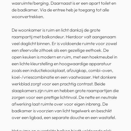
wasruimte/berging. Daarnaast is er een apart toilet en
de badkamer. Via de entree heb je toegang tot alle
woonvertrekken.
De woonkamer is ruim en licht dankzij de grote
raampartij met balkondeur. Hierdoor valt aangenaam
veel daglicht binnen. Er is voldoende ruimte voor zowel
een sfeervolle zithoek als een gezellige eethoek. De
open keuken is modern en ruim, met een hoekmeubel in
een lichte kleurstelling en hoogwaardige apparatuur
zoals een inductiekookplaat, afzuigkap, combi-oven,
koel-/vriescombinatie en een vaatwasser. Het donkere
werkblad zorgt voor een prachtig contrast. Beide
slaapkamers zijn ruim en hebben grote raampartijen die
zorgen voor een prettige lichtinval. De nette en neutrale
afwerking laat ruimte over voor eigen inbreng. De
badkamer is voorzien van licht tegelwerk en beschikt
over een ligbad, een separate douche en een wastafel.
Het ruime en overdekte balkon biedt voldoende plek