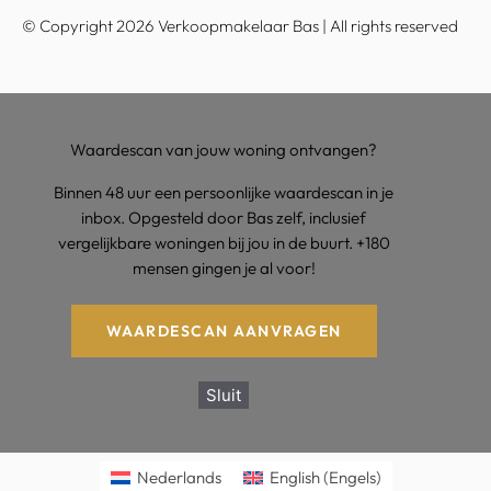
© Copyright 2026 Verkoopmakelaar Bas | All rights reserved
Waardescan van jouw woning ontvangen?
Binnen 48 uur een persoonlijke waardescan in je
inbox. Opgesteld door Bas zelf, inclusief
vergelijkbare woningen bij jou in de buurt. +180
mensen gingen je al voor!
WAARDESCAN AANVRAGEN
Sluit
Nederlands
English
(
Engels
)