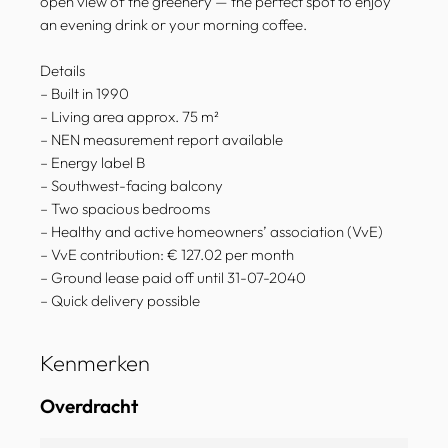
open view of the greenery — the perfect spot to enjoy
an evening drink or your morning coffee.
Details
– Built in 1990
– Living area approx. 75 m²
– NEN measurement report available
– Energy label B
– Southwest-facing balcony
– Two spacious bedrooms
– Healthy and active homeowners’ association (VvE)
– VvE contribution: € 127.02 per month
– Ground lease paid off until 31-07-2040
– Quick delivery possible
Kenmerken
Overdracht