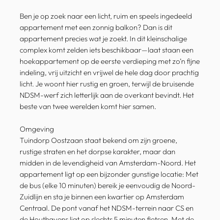
Ben je op zoek naar een licht, ruim en speels ingedeeld
appartement met een zonnig balkon? Dan is dit
appartement precies wat je zoekt. In dit kleinschalige
complex komt zelden iets beschikbaar—laat staan een
hoekappartement op de eerste verdieping met zo’n fijne
indeling, vrij uitzicht en vrijwel de hele dag door prachtig
licht. Je woont hier rustig en groen, terwijl de bruisende
NDSM-werf zich letterlijk aan de overkant bevindt. Het
beste van twee werelden komt hier samen.
Omgeving
Tuindorp Oostzaan staat bekend om zijn groene,
rustige straten en het dorpse karakter, maar dan
midden in de levendigheid van Amsterdam-Noord. Het
appartement ligt op een bijzonder gunstige locatie: Met
de bus (elke 10 minuten) bereik je eenvoudig de Noord-
Zuidlijn en sta je binnen een kwartier op Amsterdam
Centraal. De pont vanaf het NDSM-terrein naar CS en
de Houthavens ligt op slechts 5 minuten fietsen. Met de