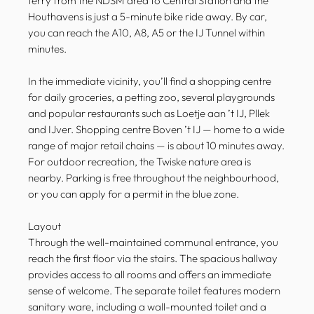
ferry from the NDSM area to Central Station and the
Houthavens is just a 5-minute bike ride away. By car,
you can reach the A10, A8, A5 or the IJ Tunnel within
minutes.
In the immediate vicinity, you’ll find a shopping centre
for daily groceries, a petting zoo, several playgrounds
and popular restaurants such as Loetje aan ’t IJ, Pllek
and IJver. Shopping centre Boven ’t IJ — home to a wide
range of major retail chains — is about 10 minutes away.
For outdoor recreation, the Twiske nature area is
nearby. Parking is free throughout the neighbourhood,
or you can apply for a permit in the blue zone.
Layout
Through the well-maintained communal entrance, you
reach the first floor via the stairs. The spacious hallway
provides access to all rooms and offers an immediate
sense of welcome. The separate toilet features modern
sanitary ware, including a wall-mounted toilet and a