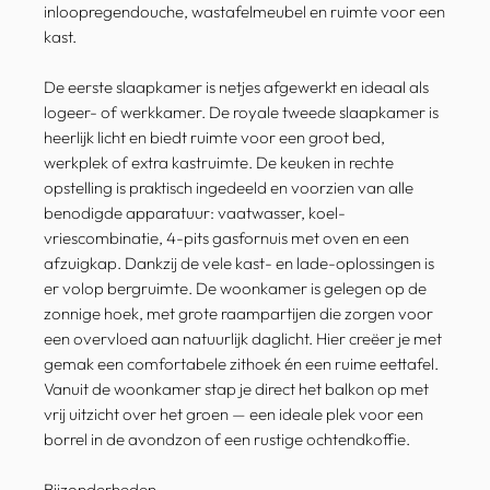
inloopregendouche, wastafelmeubel en ruimte voor een
kast.
De eerste slaapkamer is netjes afgewerkt en ideaal als
logeer- of werkkamer. De royale tweede slaapkamer is
heerlijk licht en biedt ruimte voor een groot bed,
werkplek of extra kastruimte. De keuken in rechte
opstelling is praktisch ingedeeld en voorzien van alle
benodigde apparatuur: vaatwasser, koel-
vriescombinatie, 4-pits gasfornuis met oven en een
afzuigkap. Dankzij de vele kast- en lade-oplossingen is
er volop bergruimte. De woonkamer is gelegen op de
zonnige hoek, met grote raampartijen die zorgen voor
een overvloed aan natuurlijk daglicht. Hier creëer je met
gemak een comfortabele zithoek én een ruime eettafel.
Vanuit de woonkamer stap je direct het balkon op met
vrij uitzicht over het groen — een ideale plek voor een
borrel in de avondzon of een rustige ochtendkoffie.
Bijzonderheden