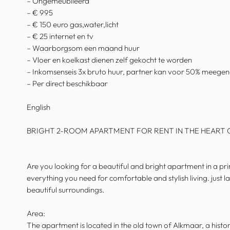
– Ongemeubileerd
– € 995
– € 150 euro gas,water,licht
– € 25 internet en tv
– Waarborgsom een maand huur
– Vloer en koelkast dienen zelf gekocht te worden
– Inkomsenseis 3x bruto huur, partner kan voor 50% meeg
– Per direct beschikbaar
English
BRIGHT 2-ROOM APARTMENT FOR RENT IN THE HEART 
Are you looking for a beautiful and bright apartment in a p
everything you need for comfortable and stylish living. just
beautiful surroundings.
Area:
The apartment is located in the old town of Alkmaar, a histor