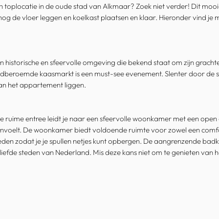
en toplocatie in de oude stad van Alkmaar? Zoek niet verder! Dit m
 nog de vloer leggen en koelkast plaatsen en klaar. Hieronder vind j
 historische en sfeervolle omgeving die bekend staat om zijn grachte
ldberoemde kaasmarkt is een must-see evenement. Slenter door de sma
van het appartement liggen.
e ruime entree leidt je naar een sfeervolle woonkamer met een open o
nvoelt. De woonkamer biedt voldoende ruimte voor zowel een comfor
eden zodat je je spullen netjes kunt opbergen. De aangrenzende badk
iefde steden van Nederland. Mis deze kans niet om te genieten van 