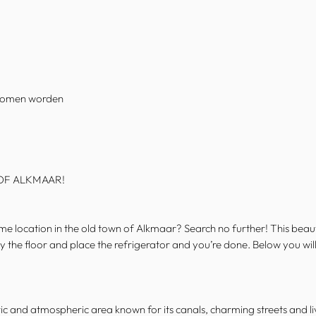
enomen worden
OF ALKMAAR!
rime location in the old town of Alkmaar? Search no further! This be
 lay the floor and place the refrigerator and you’re done. Below you 
ic and atmospheric area known for its canals, charming streets and li