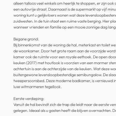
alleen talloos veel winkels om heerlijk te shoppen, er zijn o
een autovrije straat. Daarnaast is de supermarkt op vijf min
woning kunt u gelijkvloers wonen wat deze levensloopbestend
zuidwesten. In de tuin staat een ruime vaste berging. Hier pla
wanneer vrienden en familie op een mooie zonnige dag lan
Begane grond:
Bij binnenkomst van de woning de hal, meterkast en toilet w
de woonkamer. Door het grote raam aan de voorzijde wordt de 
kamer ook de ruimte voor een royale eethoek. De open do
keuken (2017) met houtlook is voorzien van een marmer ste
achtertuin is aan de achterzijde van de keuken. Wat deze w
buitengewone levensloopbestendige semibungalow. De slaapk
tweepersoonsbed. Deze moderne badkamer, is vernieuwd in 
luxe witmarmeren tegellook.
Eerste verdieping:
Vanuit de hal bevindt zich de trap die leidt naar de eerste 
gelegen. Ideaal als u gasten heeft die blijven overnachten. D