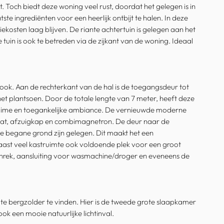
. Toch biedt deze woning veel rust, doordat het gelegen is in
e ingrediënten voor een heerlijk ontbijt te halen. In deze
osten laag blijven. De riante achtertuin is gelegen aan het
 tuin is ook te betreden via de zijkant van de woning. Ideaal
look. Aan de rechterkant van de hal is de toegangsdeur tot
et plantsoen. Door de totale lengte van 7 meter, heeft deze
uime en toegankelijke ambiance. De vernieuwde moderne
laat, afzuigkap en combimagnetron. De deur naar de
e begane grond zijn gelegen. Dit maakt het een
ast veel kastruimte ook voldoende plek voor een groot
rek, aansluiting voor wasmachine/droger en eveneens de
rote bergzolder te vinden. Hier is de tweede grote slaapkamer
ok een mooie natuurlijke lichtinval.