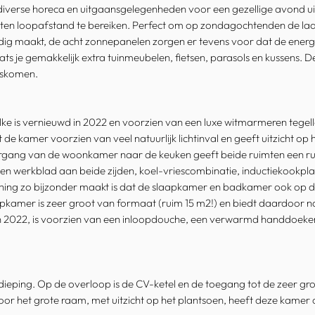
ok diverse horeca en uitgaansgelegenheden voor een gezellige avond uit
uten loopafstand te bereiken. Perfect om op zondagochtenden de laatst
ig maakt, de acht zonnepanelen zorgen er tevens voor dat de energiek
ats je gemakkelijk extra tuinmeubelen, fietsen, parasols en kussens. De
gskomen.
elke is vernieuwd in 2022 en voorzien van een luxe witmarmeren tegel
kamer voorzien van veel natuurlijk lichtinval en geeft uitzicht op h
organg van de woonkamer naar de keuken geeft beide ruimten een r
nen werkblad aan beide zijden, koel-vriescombinatie, inductiekookp
oning zo bijzonder maakt is dat de slaapkamer en badkamer ook op d
amer is zeer groot van formaat (ruim 15 m2!) en biedt daardoor na
2022, is voorzien van een inloopdouche, een verwarmd handdoeken
verdieping. Op de overloop is de CV-ketel en de toegang tot de zeer g
oor het grote raam, met uitzicht op het plantsoen, heeft deze kamer o