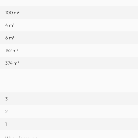
100 m²
4 m²
6 m²
152 m²
374 m³
3
2
1