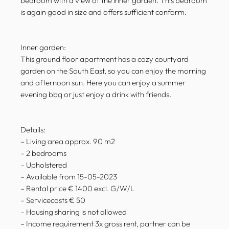
bedroom with a view of the inner garden. This bedroom
is again good in size and offers sufficient conform.
Inner garden:
This ground floor apartment has a cozy courtyard
garden on the South East, so you can enjoy the morning
and afternoon sun. Here you can enjoy a summer
evening bbq or just enjoy a drink with friends.
Details:
– Living area approx. 90 m2
– 2 bedrooms
– Upholstered
– Available from 15-05-2023
– Rental price € 1400 excl. G/W/L
– Servicecosts € 50
– Housing sharing is not allowed
– Income requirement 3x gross rent, partner can be