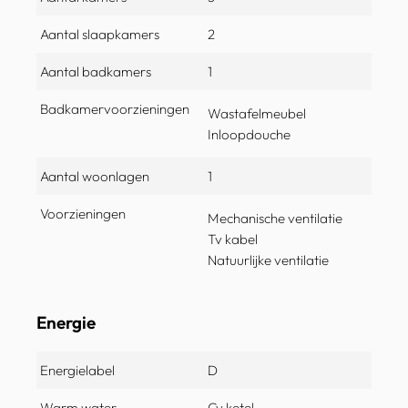
Aantal slaapkamers
2
Aantal badkamers
1
Badkamervoorzieningen
Wastafelmeubel
Inloopdouche
Aantal woonlagen
1
Voorzieningen
Mechanische ventilatie
Tv kabel
Natuurlijke ventilatie
Energie
Energielabel
D
Warm water
Cv ketel