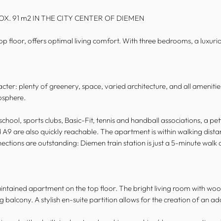
. 91 m2 IN THE CITY CENTER OF DIEMEN
p floor, offers optimal living comfort. With three bedrooms, a luxuri
cter: plenty of greenery, space, varied architecture, and all amenities
osphere.
school, sports clubs, Basic-Fit, tennis and handball associations, a pet
9 are also quickly reachable. The apartment is within walking distan
tions are outstanding: Diemen train station is just a 5-minute walk a
aintained apartment on the top floor. The bright living room with woo
g balcony. A stylish en-suite partition allows for the creation of an