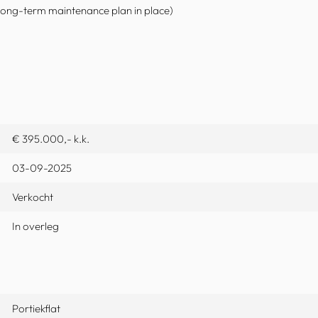
long-term maintenance plan in place)
€ 395.000,- k.k.
03-09-2025
Verkocht
In overleg
Portiekflat