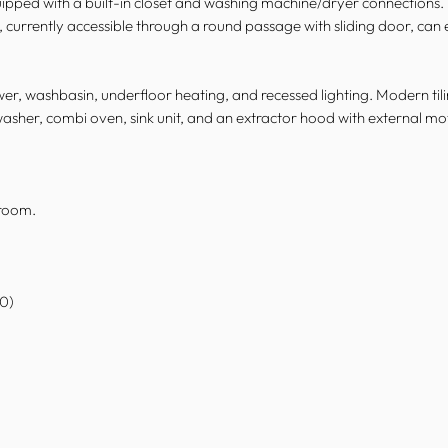
quipped with a built-in closet and washing machine/dryer connections
currently accessible through a round passage with sliding door, can 
r, washbasin, underfloor heating, and recessed lighting. Modern tilin
hwasher, combi oven, sink unit, and an extractor hood with external m
 room.
80)