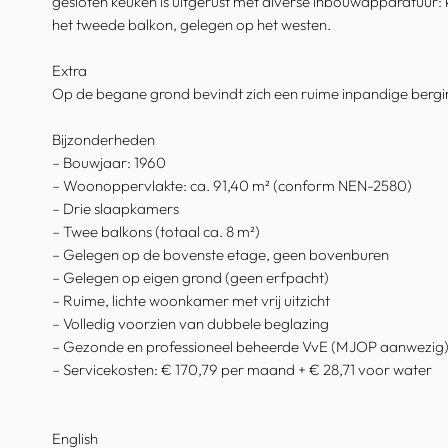
gesloten keuken is uitgerust met diverse inbouwapparatuur: 
het tweede balkon, gelegen op het westen.
Extra
Op de begane grond bevindt zich een ruime inpandige bergi
Bijzonderheden
– Bouwjaar: 1960
– Woonoppervlakte: ca. 91,40 m² (conform NEN-2580)
– Drie slaapkamers
– Twee balkons (totaal ca. 8 m²)
– Gelegen op de bovenste etage, geen bovenburen
– Gelegen op eigen grond (geen erfpacht)
– Ruime, lichte woonkamer met vrij uitzicht
– Volledig voorzien van dubbele beglazing
– Gezonde en professioneel beheerde VvE (MJOP aanwezig
– Servicekosten: € 170,79 per maand + € 28,71 voor water
English