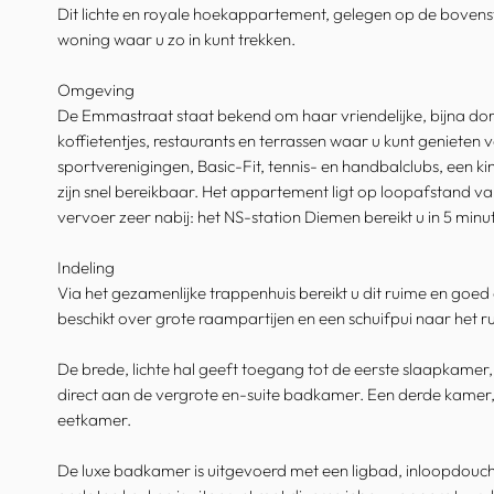
Dit lichte en royale hoekappartement, gelegen op de bovenst
woning waar u zo in kunt trekken.
Omgeving
De Emmastraat staat bekend om haar vriendelijke, bijna dorp
koffietentjes, restaurants en terrassen waar u kunt genieten
sportverenigingen, Basic-Fit, tennis- en handbalclubs, een k
zijn snel bereikbaar. Het appartement ligt op loopafstand 
vervoer zeer nabij: het NS-station Diemen bereikt u in 5 minut
Indeling
Via het gezamenlijke trappenhuis bereikt u dit ruime en go
beschikt over grote raampartijen en een schuifpui naar het ru
De brede, lichte hal geeft toegang tot de eerste slaapkame
direct aan de vergrote en-suite badkamer. Een derde kamer,
eetkamer.
De luxe badkamer is uitgevoerd met een ligbad, inloopdouc