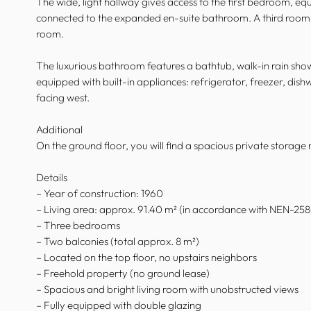
The wide, light hallway gives access to the first bedroom, e
connected to the expanded en-suite bathroom. A third room, 
room.
The luxurious bathroom features a bathtub, walk-in rain showe
equipped with built-in appliances: refrigerator, freezer, dis
facing west.
Additional
On the ground floor, you will find a spacious private storage
Details
– Year of construction: 1960
– Living area: approx. 91.40 m² (in accordance with NEN-25
– Three bedrooms
– Two balconies (total approx. 8 m²)
– Located on the top floor, no upstairs neighbors
– Freehold property (no ground lease)
– Spacious and bright living room with unobstructed views
– Fully equipped with double glazing