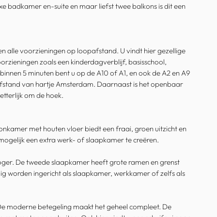
e badkamer en-suite en maar liefst twee balkons is dit een
 alle voorzieningen op loopafstand. U vindt hier gezellige
orzieningen zoals een kinderdagverblijf, basisschool,
: binnen 5 minuten bent u op de A10 of A1, en ook de A2 en A9
 afstand van hartje Amsterdam. Daarnaast is het openbaar
etterlijk om de hoek.
nkamer met houten vloer biedt een fraai, groen uitzicht en
 mogelijk een extra werk- of slaapkamer te creëren.
roger. De tweede slaapkamer heeft grote ramen en grenst
g worden ingericht als slaapkamer, werkkamer of zelfs als
 De moderne betegeling maakt het geheel compleet. De