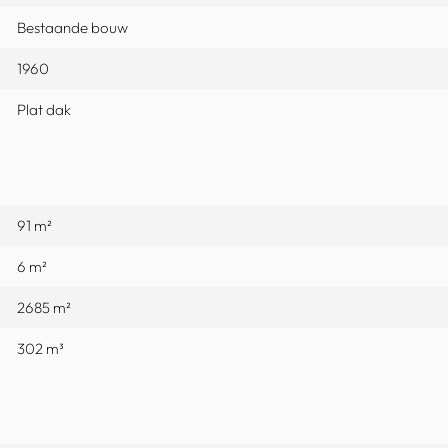
Bestaande bouw
1960
Plat dak
91 m²
6 m²
2685 m²
302 m³