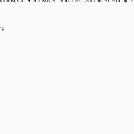
koelkast, vriezer, vaatwasser, combi-oven, spoelunit en een afzuigka
ng.
)