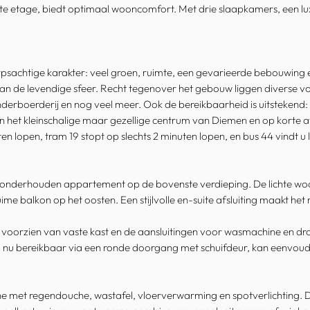
e etage, biedt optimaal wooncomfort. Met drie slaapkamers, een lux
sachtige karakter: veel groen, ruimte, een gevarieerde bebouwing en
 van de levendige sfeer. Recht tegenover het gebouw liggen diverse vo
inderboerderij en nog veel meer. Ook de bereikbaarheid is uitstekend
van het kleinschalige maar gezellige centrum van Diemen en op korte
en lopen, tram 19 stopt op slechts 2 minuten lopen, en bus 44 vindt u l
ed onderhouden appartement op de bovenste verdieping. De lichte woo
ime balkon op het oosten. Een stijlvolle en-suite afsluiting maakt het
r, voorzien van vaste kast en de aansluitingen voor wasmachine en d
 nu bereikbaar via een ronde doorgang met schuifdeur, kan eenvoudi
he met regendouche, wastafel, vloerverwarming en spotverlichting.