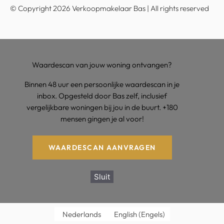
© Copyright 2026 Verkoopmakelaar Bas | All rights reserved
Waardescan van jouw woning ontvangen?
Binnen 48 uur een persoonlijke waardescan in je
inbox. Opgesteld door Bas zelf, inclusief
vergelijkbare woningen bij jou in de buurt. +180
mensen gingen je al voor!
WAARDESCAN AANVRAGEN
Sluit
Nederlands
English
(
Engels
)