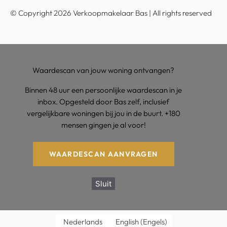
© Copyright 2026 Verkoopmakelaar Bas | All rights reserved
Waardescan van jouw woning ontvangen?
Binnen 48 uur een persoonlijke waardescan in je
inbox. Opgesteld door Bas zelf, inclusief
vergelijkbare woningen bij jou in de buurt. +180
mensen gingen je al voor!
WAARDESCAN AANVRAGEN
Sluit
Nederlands
English
(
Engels
)