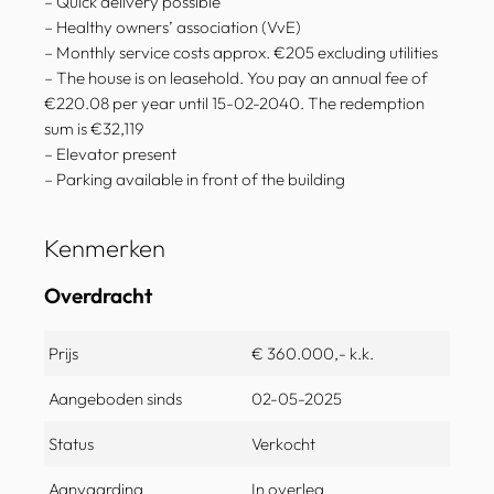
– Quick delivery possible
– Healthy owners’ association (VvE)
– Monthly service costs approx. €205 excluding utilities
– The house is on leasehold. You pay an annual fee of
€220.08 per year until 15-02-2040. The redemption
sum is €32,119
– Elevator present
– Parking available in front of the building
Kenmerken
Overdracht
Prijs
€ 360.000,- k.k.
Aangeboden sinds
02-05-2025
Status
Verkocht
Aanvaarding
In overleg