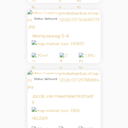
Status: Verhuurd
Venrayseweg 5-A
HORST
90 m²
3
1.395,-
Status: Verhuurd
Jacob van Heemskerckstraat
9
DEN
HELDER