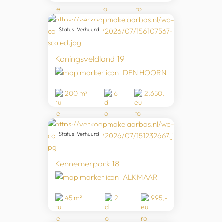
Status: Verhuurd
Koningsveldland 19
DEN HOORN
200 m²
6
2.650,-
Status: Verhuurd
Kennemerpark 18
ALKMAAR
45 m²
2
995,-