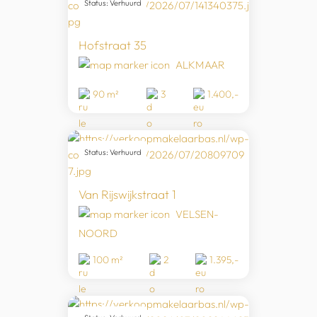
Status: Verhuurd
Hofstraat 35
ALKMAAR
90 m²
3
1.400,-
Status: Verhuurd
Van Rijswijkstraat 1
VELSEN-
NOORD
100 m²
2
1.395,-