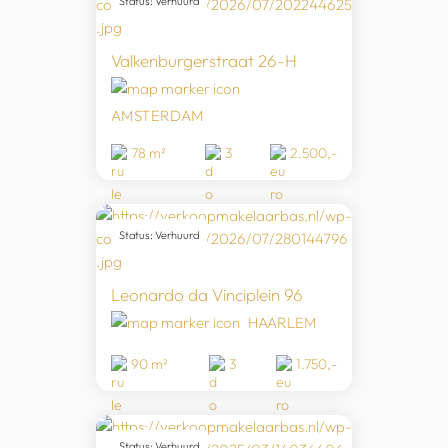
Status: Verhuurd
Valkenburgerstraat 26-H
AMSTERDAM
78 m²
3
2.500,-
Status: Verhuurd
Leonardo da Vinciplein 96
HAARLEM
90 m²
3
1.750,-
Status: Verhuurd