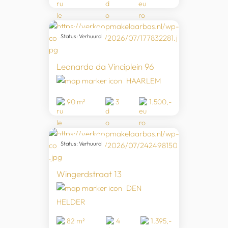
Status: Verhuurd
Leonardo da Vinciplein 96
HAARLEM
90 m²
3
1.500,-
Status: Verhuurd
Wingerdstraat 13
DEN
HELDER
82 m²
4
1.395,-