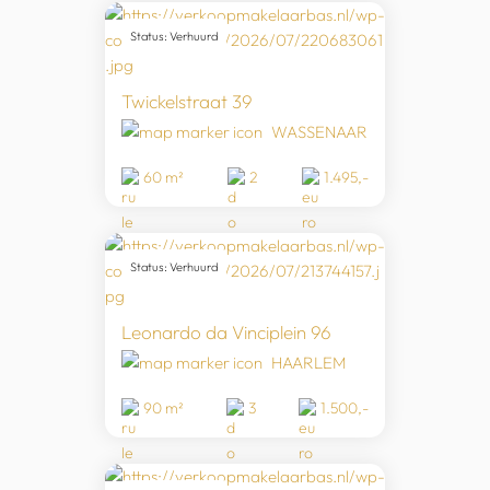
Status: Verhuurd
Twickelstraat 39
WASSENAAR
60 m²
2
1.495,-
Status: Verhuurd
Leonardo da Vinciplein 96
HAARLEM
90 m²
3
1.500,-