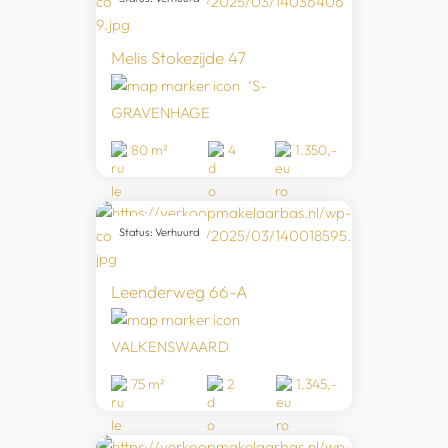
Melis Stokezijde 47
‘S-
GRAVENHAGE
80 m²
4
1.350,-
Status: Verhuurd
Leenderweg 66-A
VALKENSWAARD
75 m²
2
1.345,-