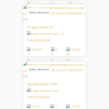
Status: Verhuurd
Engelwortel 12
‘S-
GRAVENHAGE
224 m²
6
4.950,-
Status: Verhuurd
Spadinalaan 455
AMSTERDAM
60 m²
3
2.295,-