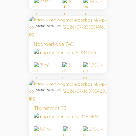
87 m²
4
1.450,-
Status: Verhuurd
Noorderkade 7-C
ALKMAAR
71 m²
3
1.700,-
Status: Verhuurd
Thijmstraat 33
NIJMEGEN
167 m²
5
2.100,-