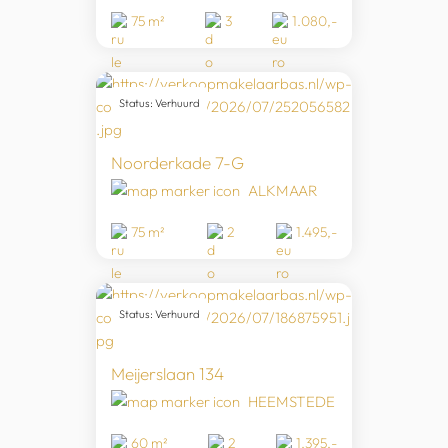
75 m²
3
1.080,-
Status: Verhuurd
Noorderkade 7-G
ALKMAAR
75 m²
2
1.495,-
Status: Verhuurd
Meijerslaan 134
HEEMSTEDE
60 m²
2
1.395,-