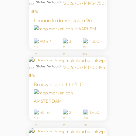
Status: Verhuurd
Leonardo da Vinciplein 96
HAARLEM
90 m²
3
1.500,-
Status: Verhuurd
Brouwersgracht 65-C
AMSTERDAM
48 m²
2
1.450,-