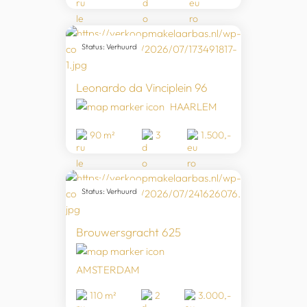
Status: Verhuurd
Leonardo da Vinciplein 96
HAARLEM
90 m²
3
1.500,-
Status: Verhuurd
Brouwersgracht 625
AMSTERDAM
110 m²
2
3.000,-