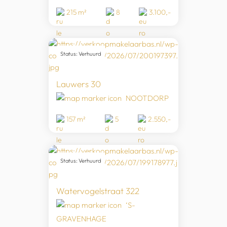
215 m²
8
3.100,-
Status: Verhuurd
Lauwers 30
NOOTDORP
157 m²
5
2.550,-
Status: Verhuurd
Watervogelstraat 322
‘S-
GRAVENHAGE