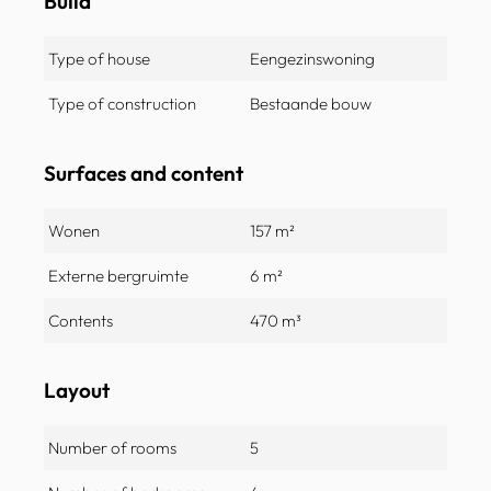
Build
Type of house
Eengezinswoning
Type of construction
Bestaande bouw
Surfaces and content
Wonen
157 m²
Externe bergruimte
6 m²
Contents
470 m³
Layout
Number of rooms
5