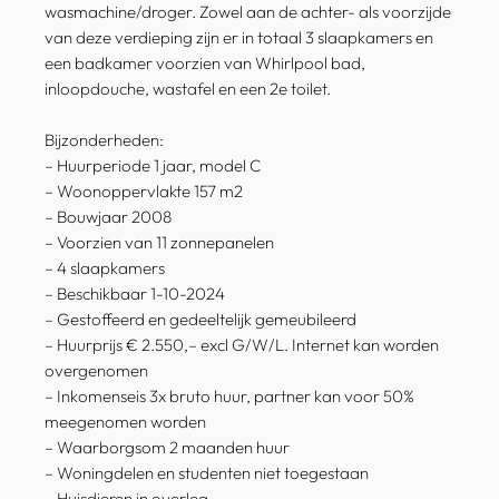
wasmachine/droger. Zowel aan de achter- als voorzijde
van deze verdieping zijn er in totaal 3 slaapkamers en
een badkamer voorzien van Whirlpool bad,
inloopdouche, wastafel en een 2e toilet.
Bijzonderheden:
– Huurperiode 1 jaar, model C
– Woonoppervlakte 157 m2
– Bouwjaar 2008
– Voorzien van 11 zonnepanelen
– 4 slaapkamers
– Beschikbaar 1-10-2024
– Gestoffeerd en gedeeltelijk gemeubileerd
– Huurprijs € 2.550,– excl G/W/L. Internet kan worden
overgenomen
– Inkomenseis 3x bruto huur, partner kan voor 50%
meegenomen worden
– Waarborgsom 2 maanden huur
– Woningdelen en studenten niet toegestaan
– Huisdieren in overleg