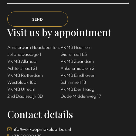
SEND
Visit us by appointment
Amsterdam Headquarters
VKMB Haarlem
Julianapassage 1
Gierstraat 83
VKMB Alkmaar
VKMB Zaandam
Achterstraat 21
Ankersmidplein 2
VKMB Rotterdam
VKMB Eindhoven
Westblaak 180
Schimmelt 18
VKMB Utrecht
VKMB Den Haag
2nd Daalsedijk 8D
Oude Middenweg 17
Contact details
info@verkoopmakelaarbas.nl