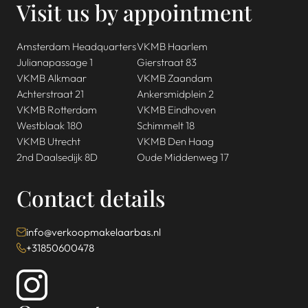
Visit us by appointment
Amsterdam Headquarters
VKMB Haarlem
Julianapassage 1
Gierstraat 83
VKMB Alkmaar
VKMB Zaandam
Achterstraat 21
Ankersmidplein 2
VKMB Rotterdam
VKMB Eindhoven
Westblaak 180
Schimmelt 18
VKMB Utrecht
VKMB Den Haag
2nd Daalsedijk 8D
Oude Middenweg 17
Contact details
info@verkoopmakelaarbas.nl
+31850600478